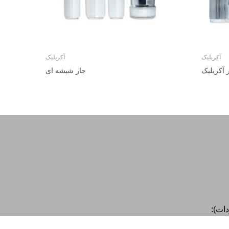
آکریلیک
آکریلیک
 آکریلیک
جار شیشه ای
دات):
 نرسیده به پل کردستان، پلاک 40
E
L
I