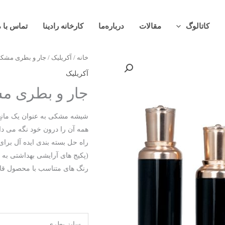
کاتالوگ
مقالات
درباره‎‌ما
کارخانه رادینا
تماس با م
خانه
/
آکریلیک
/ جار و بطری مشک
آکریلیک
جار و بطری م
شیشه مشکی به عنوان یک مانع
همه آن را درون خود نگه می دا
راه حل بسته بندی ایده آل برا
(پکیج های آرایشی بهداشتی به 
رنگ های متناسب با محصول قابل
سایز بطری