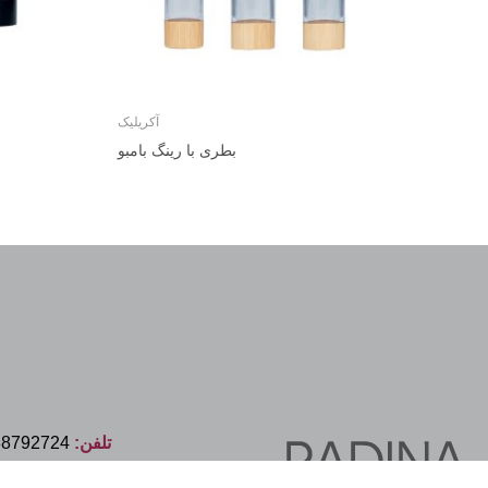
آکریلیک
بطری با رینگ بامبو
تلفن:
88792724