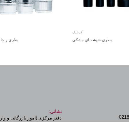
آکریلیک
بطری شیشه ای مشکی
بطری و جار
نشانی:
021
دفتر مرکزی (امور بازرگانی و وار
تهران، میدان ونک، خیابان ملاصدرا،