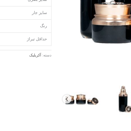
سایز جار
رنگ
حداقل تیراژ
دسته:
آکریلیک